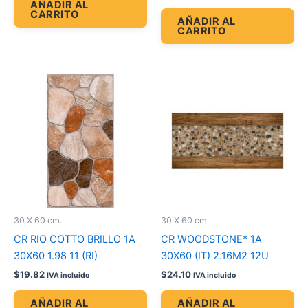
AÑADIR AL
CARRITO
AÑADIR AL
CARRITO
30 X 60 cm.
30 X 60 cm.
CR RIO COTTO BRILLO 1A
CR WOODSTONE* 1A
30X60 1.98 11 (RI)
30X60 (IT) 2.16M2 12U
$
19.82
$
24.10
IVA incluido
IVA incluido
AÑADIR AL
AÑADIR AL