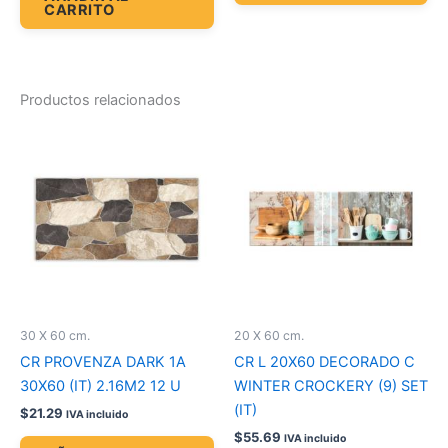
CARRITO
Productos relacionados
30 X 60 cm.
20 X 60 cm.
CR PROVENZA DARK 1A
CR L 20X60 DECORADO C
30X60 (IT) 2.16M2 12 U
WINTER CROCKERY (9) SET
(IT)
$
21.29
IVA incluido
$
55.69
IVA incluido