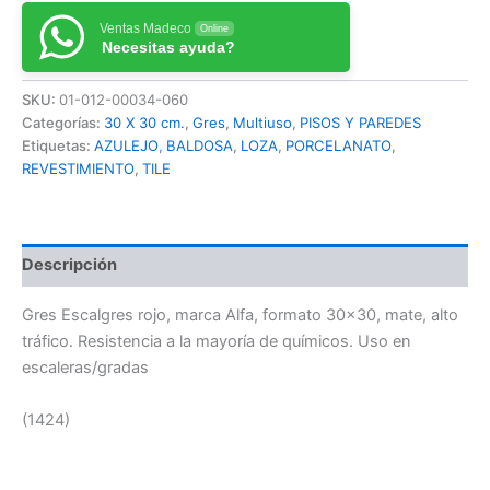
Ventas Madeco
Online
Necesitas ayuda?
SKU:
01-012-00034-060
Categorías:
30 X 30 cm.
,
Gres
,
Multiuso
,
PISOS Y PAREDES
Etiquetas:
AZULEJO
,
BALDOSA
,
LOZA
,
PORCELANATO
,
REVESTIMIENTO
,
TILE
Descripción
Gres Escalgres rojo, marca Alfa, formato 30×30, mate, alto
tráfico. Resistencia a la mayoría de químicos. Uso en
escaleras/gradas
(1424)