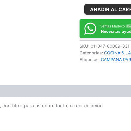
AÑADIR AL CAR
Ventas Madeco
Onl
Necesitas ayu
SKU:
01-047-00009-331
Categorías:
COCINA & L
Etiquetas:
CAMPANA PAR
 con filtro para uso con ducto, o recirculación