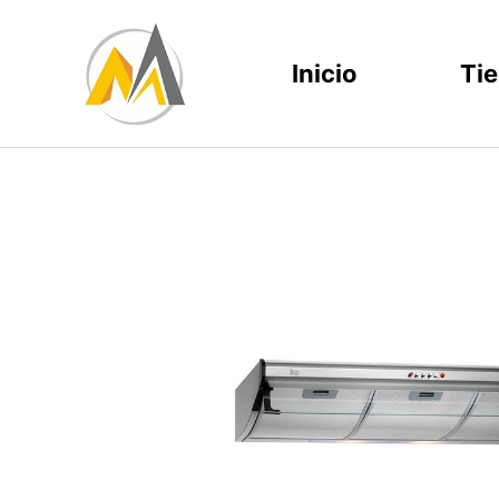
Ir
al
Inicio
Ti
contenido