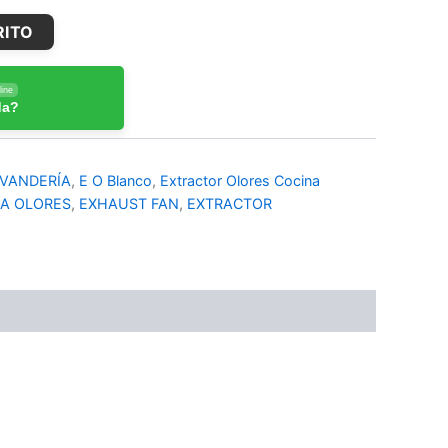
RITO
ine
da?
AVANDERÍA
,
E O Blanco
,
Extractor Olores Cocina
A OLORES
,
EXHAUST FAN
,
EXTRACTOR