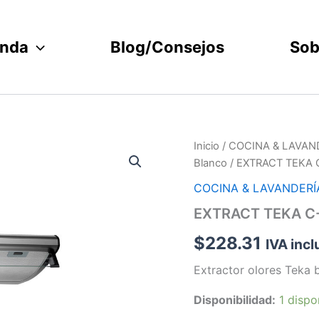
enda
Blog/Consejos
Sob
EXTRACT
Inicio
/
COCINA & LAVAN
TEKA
Blanco
/ EXTRACT TEKA 
C-
910
COCINA & LAVANDERÍ
BLANCO
EXTRACT TEKA C-
36"
(90)
$
228.31
IVA incl
146897
cantidad
Extractor olores Teka 
Disponibilidad:
1 dispo