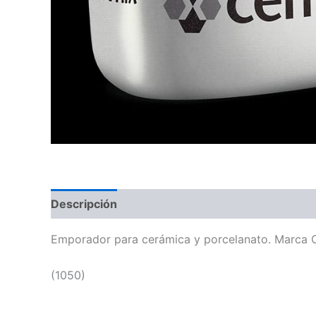
Descripción
Emporador para cerámica y porcelanato. Marca Cem
(1050)