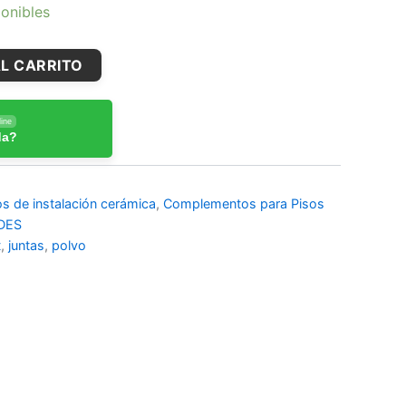
onibles
L CARRITO
ine
da?
 de instalación cerámica
,
Complementos para Pisos
DES
t
,
juntas
,
polvo