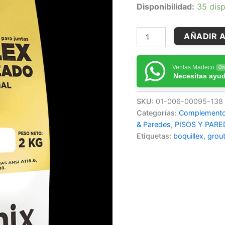
Disponibilidad:
35 disp
AÑADIR A
Ventas Madeco
Onl
Necesitas ayu
SKU:
01-006-00095-138
Categorías:
Complementos
& Paredes
,
PISOS Y PARE
Etiquetas:
boquillex
,
grou