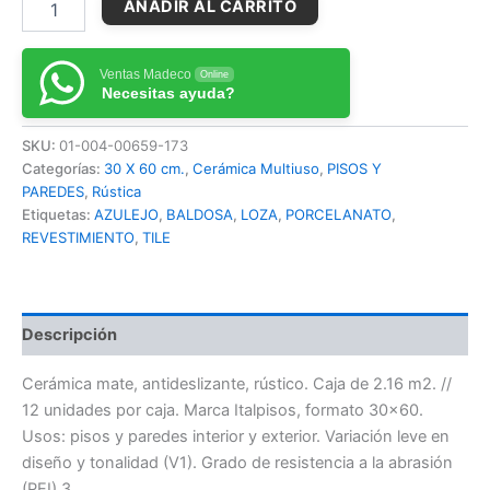
AÑADIR AL CARRITO
Ventas Madeco
Online
Necesitas ayuda?
SKU:
01-004-00659-173
Categorías:
30 X 60 cm.
,
Cerámica Multiuso
,
PISOS Y
PAREDES
,
Rústica
Etiquetas:
AZULEJO
,
BALDOSA
,
LOZA
,
PORCELANATO
,
REVESTIMIENTO
,
TILE
Descripción
Cerámica mate, antideslizante, rústico. Caja de 2.16 m2. //
12 unidades por caja. Marca Italpisos, formato 30×60.
Usos: pisos y paredes interior y exterior. Variación leve en
diseño y tonalidad (V1). Grado de resistencia a la abrasión
(PEI) 3.