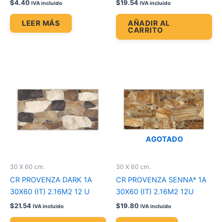
$
4.40
$
19.54
IVA incluido
IVA incluido
LEER MÁS
AÑADIR AL
CARRITO
AGOTADO
30 X 60 cm.
30 X 60 cm.
CR PROVENZA DARK 1A
CR PROVENZA SENNA* 1A
30X60 (IT) 2.16M2 12 U
30X60 (IT) 2.16M2 12U
$
21.54
$
19.80
IVA incluido
IVA incluido