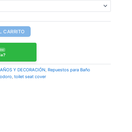
L CARRITO
ine
da?
BAÑOS Y DECORACIÓN
,
Repuestos para Baño
nodoro
,
toilet seat cover