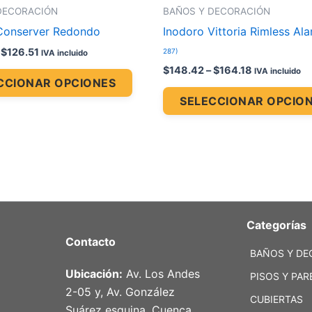
la
DECORACIÓN
BAÑOS Y DECORACIÓN
página
Conserver Redondo
Inodoro Vittoria Rimless Al
de
$
126.51
287)
IVA incluido
producto
$
148.42
–
$
164.18
IVA incluido
CCIONAR OPCIONES
SELECCIONAR OPCIO
Categorías
Contacto
BAÑOS Y DE
Ubicación:
Av. Los Andes
PISOS Y PAR
2-05 y, Av. González
CUBIERTAS
Suárez esquina, Cuenca