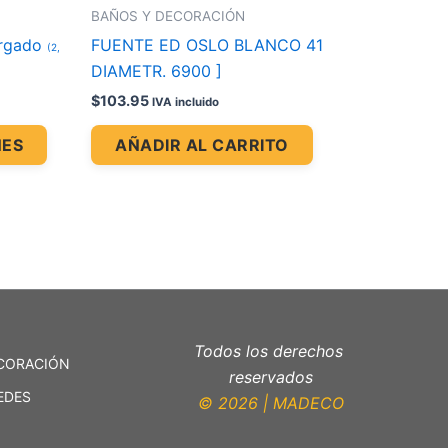
la
BAÑOS Y DECORACIÓN
página
argado
FUENTE ED OSLO BLANCO 41
(2,
de
DIAMETR. 6900 ]
producto
$
103.95
IVA incluido
NES
AÑADIR AL CARRITO
Todos los derechos
CORACIÓN
reservados
EDES
© 2026 | MADECO