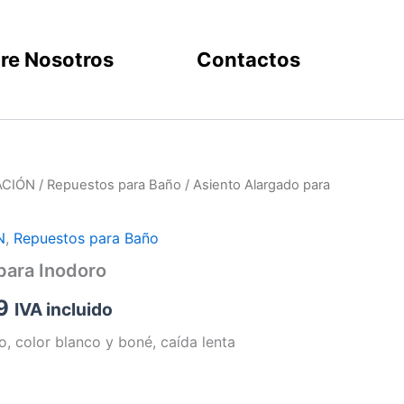
re Nosotros
Contactos
ACIÓN
/
Repuestos para Baño
/ Asiento Alargado para
Price
range:
N
,
Repuestos para Baño
$24.81
para Inodoro
through
9
IVA incluido
$25.79
o, color blanco y boné, caída lenta