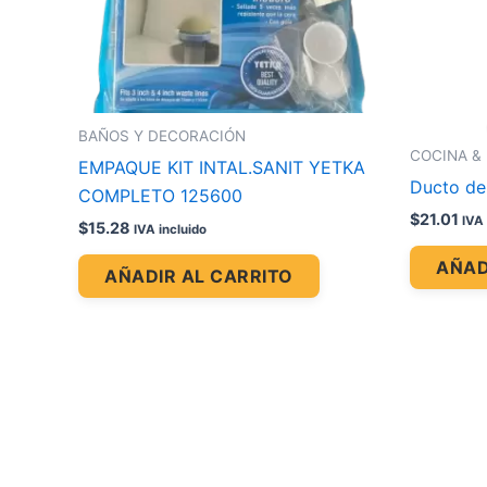
BAÑOS Y DECORACIÓN
COCINA &
EMPAQUE KIT INTAL.SANIT YETKA
Ducto de
COMPLETO 125600
$
21.01
IVA 
$
15.28
IVA incluido
AÑAD
AÑADIR AL CARRITO