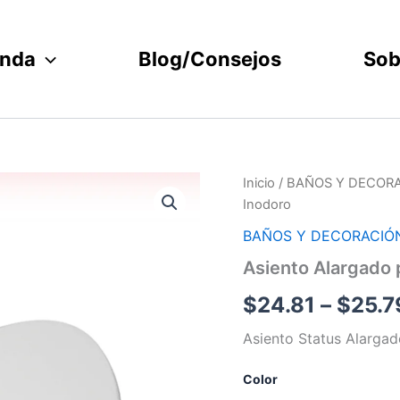
enda
Blog/Consejos
Sob
Asiento
Inicio
/
BAÑOS Y DECOR
Alargado
Inodoro
para
Inodoro
BAÑOS Y DECORACIÓ
cantidad
Asiento Alargado 
$
24.81
–
$
25.7
Asiento Status Alargad
Color