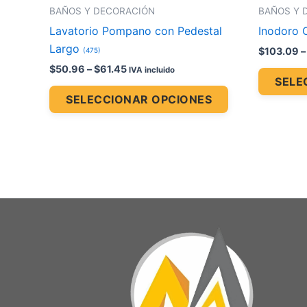
la
BAÑOS Y DECORACIÓN
BAÑOS Y 
página
Lavatorio Pompano con Pedestal
Inodoro 
de
Largo
$
103.09
–
(475)
producto
$
50.96
–
$
61.45
IVA incluido
SELE
SELECCIONAR OPCIONES