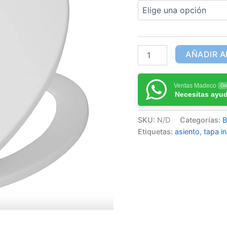
AÑADIR A
Ventas Madeco
Onl
Necesitas ayu
SKU:
N/D
Categorías:
Etiquetas:
asiento
,
tapa i