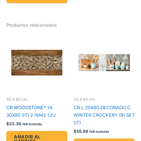
Productos relacionados
30 X 60 cm.
20 X 60 cm.
CR WOODSTONE* 1A
CR L 20X60 DECORADO C
30X60 (IT) 2.16M2 12U
WINTER CROCKERY (9) SET
(IT)
$
23.36
IVA incluido
$
55.69
IVA incluido
AÑADIR AL