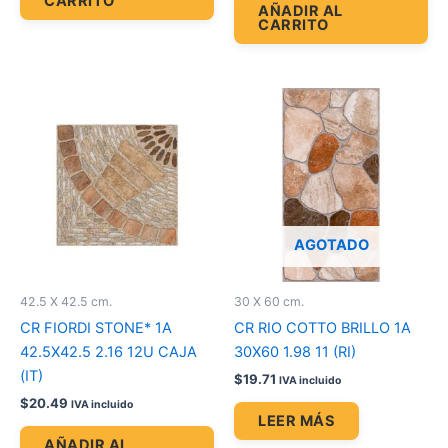
CARRITO
AÑADIR AL
CARRITO
AGOTADO
42.5 X 42.5 cm.
30 X 60 cm.
CR FIORDI STONE* 1A
CR RIO COTTO BRILLO 1A
42.5X42.5 2.16 12U CAJA
30X60 1.98 11 (RI)
(IT)
$
19.71
IVA incluido
$
20.49
IVA incluido
LEER MÁS
AÑADIR AL