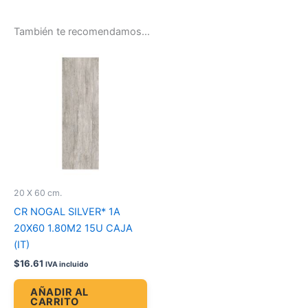
También te recomendamos…
20 X 60 cm.
CR NOGAL SILVER* 1A
20X60 1.80M2 15U CAJA
(IT)
$
16.61
IVA incluido
AÑADIR AL
CARRITO