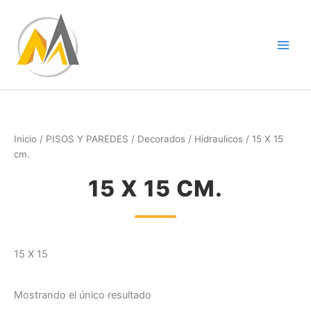
Ir
al
contenido
Inicio
/
PISOS Y PAREDES
/
Decorados
/
Hidraulicos
/ 15 X 15
cm.
15 X 15 CM.
15 X 15
Mostrando el único resultado