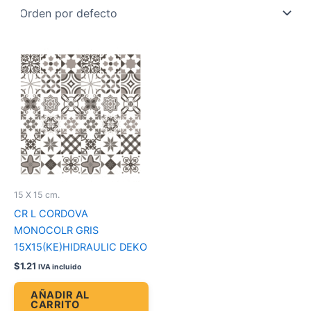
15 X 15 cm.
CR L CORDOVA
MONOCOLR GRIS
15X15(KE)HIDRAULIC DEKO
$
1.21
IVA incluido
AÑADIR AL
CARRITO