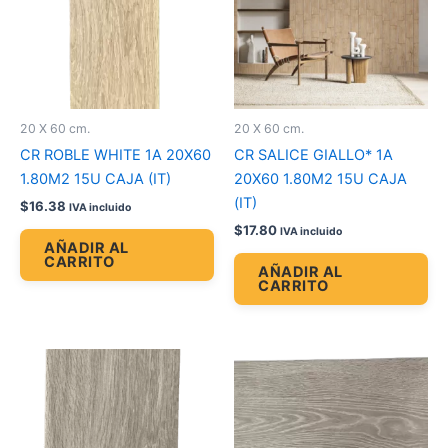
20 X 60 cm.
20 X 60 cm.
CR ROBLE WHITE 1A 20X60
CR SALICE GIALLO* 1A
1.80M2 15U CAJA (IT)
20X60 1.80M2 15U CAJA
(IT)
$
16.38
IVA incluido
$
17.80
IVA incluido
AÑADIR AL
CARRITO
AÑADIR AL
CARRITO