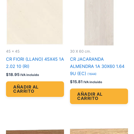
45 x 45
30 X 60 cm.
CR FIORI (LLANO) 45X45 1A
CR JACARANDA
2.02 10 (RI)
ALMENDRA 1A 30X60 1.64
9U (EC)
(1644)
$
18.95
IVA incluido
$
15.81
IVA incluido
AÑADIR AL
CARRITO
AÑADIR AL
CARRITO