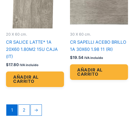
20 X 60 cm.
30 X 60 cm.
CR SALICE LATTE* 1A
CR SAPELLI ACEBO BRILLO
20X60 1.80M2 15U CAJA
1A 30X60 1.98 11 (RI)
(IT)
$
19.54
IVA incluido
$
17.80
IVA incluido
AÑADIR AL
CARRITO
AÑADIR AL
CARRITO
1
2
→