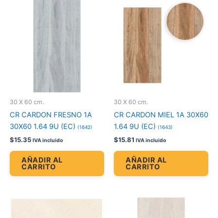
30 X 60 cm.
30 X 60 cm.
CR CARDON FRESNO 1A
CR CARDON MIEL 1A 30X60
30X60 1.64 9U (EC)
1.64 9U (EC)
(1642)
(1643)
$
15.35
$
15.81
IVA incluido
IVA incluido
AÑADIR AL
AÑADIR AL
CARRITO
CARRITO