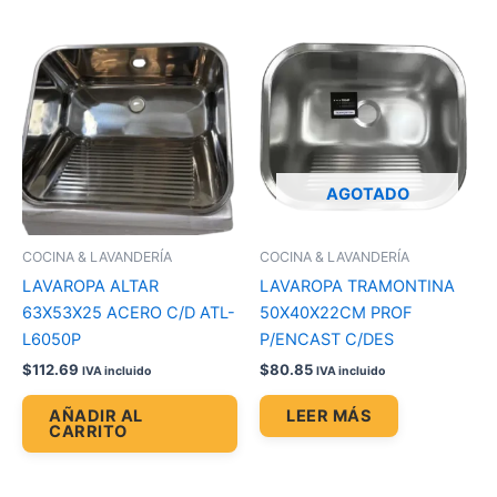
AGOTADO
COCINA & LAVANDERÍA
COCINA & LAVANDERÍA
LAVAROPA ALTAR
LAVAROPA TRAMONTINA
63X53X25 ACERO C/D ATL-
50X40X22CM PROF
L6050P
P/ENCAST C/DES
$
112.69
$
80.85
IVA incluido
IVA incluido
AÑADIR AL
LEER MÁS
CARRITO