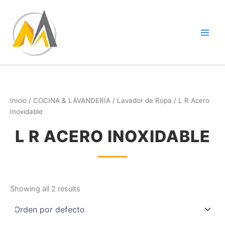
Ir
al
contenido
Inicio
/
COCINA & LAVANDERÍA
/
Lavador de Ropa
/ L R Acero
Inoxidable
L R ACERO INOXIDABLE
Showing all 2 results