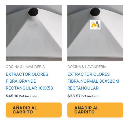
COCINA & LAVANDERÍA
COCINA & LAVANDERÍA
EXTRACTOR OLORES
EXTRACTOR OLORES
FIBRA.GRANDE
FIBRA.NORMAL 80X52CM
RECTANGULAR 100X58
RECTANGULAR.
$
45.16
$
23.57
IVA incluido
IVA incluido
AÑADIR AL
AÑADIR AL
CARRITO
CARRITO