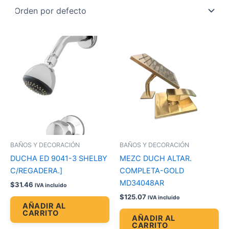
BAÑOS Y DECORACIÓN
BAÑOS Y DECORACIÓN
DUCHA ED 9041-3 SHELBY
MEZC DUCH ALTAR.
C/REGADERA.]
COMPLETA-GOLD
MD34048AR
$
31.46
IVA incluido
$
125.07
IVA incluido
AÑADIR AL
CARRITO
AÑADIR AL
CARRITO