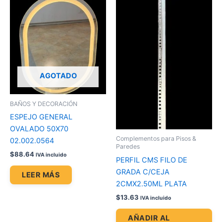
AGOTADO
BAÑOS Y DECORACIÓN
ESPEJO GENERAL
OVALADO 50X70
Complementos para Pisos &
02.002.0564
Paredes
$
88.64
IVA incluido
PERFIL CMS FILO DE
GRADA C/CEJA
LEER MÁS
2CMX2.50ML PLATA
$
13.63
IVA incluido
AÑADIR AL