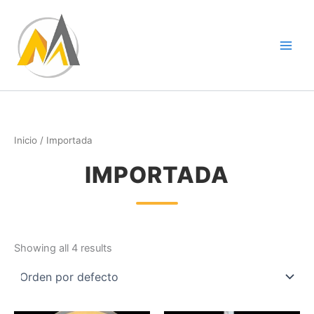
Ir
al
contenido
Inicio
/ Importada
IMPORTADA
Showing all 4 results